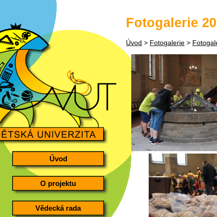
Fotogalerie 2
Úvod
>
Fotogalerie
>
Fotogal
Úvod
O projektu
Vědecká rada